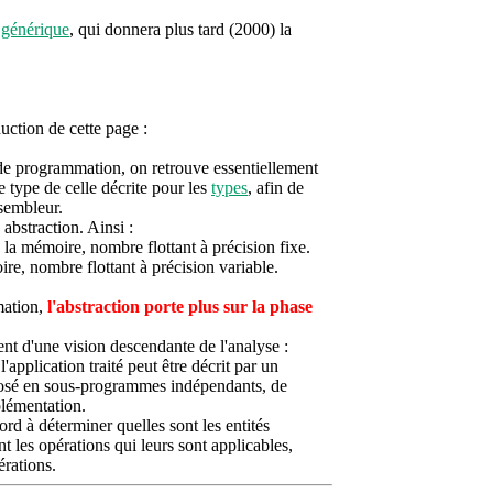
générique
, qui donnera plus tard (2000) la
ction de cette page :
de programmation, on retrouve essentiellement
 type de celle décrite pour les
types
, afin de
sembleur.
abstraction. Ainsi :
a mémoire, nombre flottant à précision fixe.
e, nombre flottant à précision variable.
mation,
l'abstraction porte plus sur la phase
nt d'une vision descendante de l'analyse :
'application traité peut être décrit par un
posé en sous-programmes indépendants, de
plémentation.
rd à déterminer quelles sont les entités
nt les opérations qui leurs sont applicables,
rations.