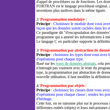
d'appel de procédures ou de fonctions. Les don
FORTRAN est le langage procédural original. A
inventions plus tardives dans la même lignée.
2/
Programmation modulaire
:
Principe
:
Choisissez le module dont vous avez 
façon que les données soient cachées dans les 
Ce paradigme dit "d'encapsulation des données" r
programme qui a amené les informaticiens à mi
Le langage C en particulier supporte la définiti
3/
Programmation par abstraction de donné
Principe
:
choisissez les types dont vous avez
d'opérations pour chaque type
.
Basé sur les
types de données abstraits
, cela pe
n'interagit pas vraiment avec le reste du progra
type, la programmation par abstraction de donnée
nouvelle utilisation, il faut modifier la définition
4/
Programmation par objets
:
Principe
:
choisissez les classes dont vous av
d'opérations pour chaque classe ; rendez les po
d'héritage.
Cette fois, on ne raisonne plus sur le processus d
différentes entités (objets) et leurs mécanismes