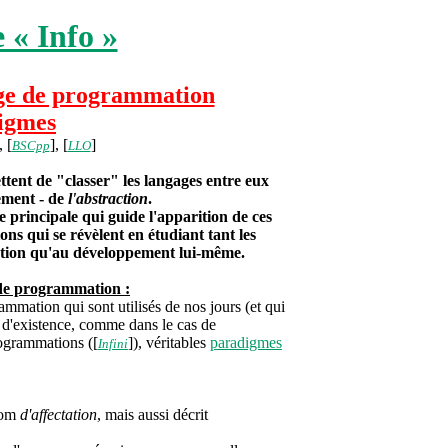
 « Info »
ge de programmation
igmes
, [
], [
]
BSCpp
LLO
t de "classer" les langages entre eux
lement - de
l'abstraction
.
principale qui guide l'apparition de ces
ons qui se révèlent en étudiant tant les
tion qu'au développement lui-même.
de programmation :
mation qui sont utilisés de nos jours (et qui
 d'existence, comme dans le cas de
rogrammations ([
]), véritables
paradigmes
Infini
 nom
d'affectation
, mais aussi décrit