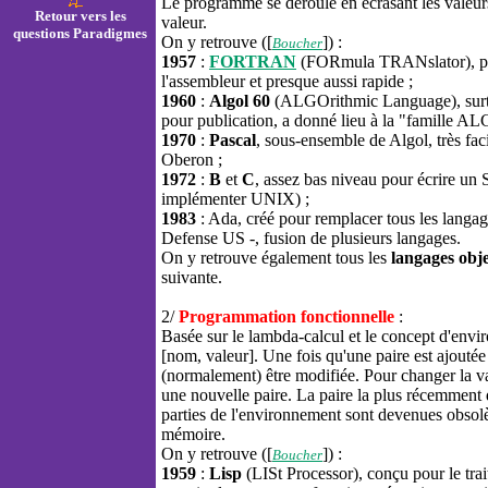
Le programme se déroule en écrasant les valeu
Retour vers les
valeur.
questions Paradigmes
On y retrouve ([
]) :
Boucher
1957
:
FORTRAN
(FORmula TRANslator), popu
l'assembleur et presque aussi rapide ;
1960
:
Algol 60
(ALGOrithmic Language), surtou
pour publication, a donné lieu à la "famille A
1970
:
Pascal
, sous-ensemble de Algol, très fac
Oberon ;
1972
:
B
et
C
, assez bas niveau pour écrire un 
implémenter UNIX) ;
1983
: Ada, créé pour remplacer tous les langag
Defense US -, fusion de plusieurs langages.
On y retrouve également tous les
langages obje
suivante.
2/
Programmation fonctionnelle
:
Basée sur le lambda-calcul et le concept d'en
[nom, valeur]. Une fois qu'une paire est ajoutée
(normalement) être modifiée. Pour changer la val
une nouvelle paire. La paire la plus récemment d
parties de l'environnement sont devenues obsolè
mémoire.
On y retrouve ([
]) :
Boucher
1959
:
Lisp
(LISt Processor), conçu pour le trai