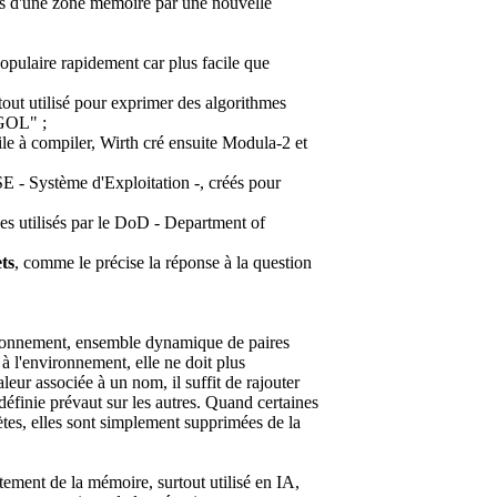
rs d'une zone mémoire par une nouvelle
laire rapidement car plus facile que
t utilisé pour exprimer des algorithmes
LGOL" ;
ile à compiler, Wirth cré ensuite Modula-2 et
SE - Système d'Exploitation -, créés pour
es utilisés par le DoD - Department of
ts
, comme le précise la réponse à la question
vironnement, ensemble dynamique de paires
 à l'environnement, elle ne doit plus
eur associée à un nom, il suffit de rajouter
éfinie prévaut sur les autres. Quand certaines
tes, elles sont simplement supprimées de la
tement de la mémoire, surtout utilisé en IA,