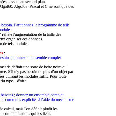
nées passent au second plan.
lgol60, Algol68, Pascal et C ne sont que des
besoin. Partitionnez le programme de telle
modules
.
eflète l'augmentation de la taille des
eux organiser ces données.
on de tels modules.
es
:
 besoins ; donnez un ensemble complet
rmet de définir une sorte de boite noire qui
mme. S'il n'y pas besoin de plus d'un objet par
s utilisant les modules suffit. Pour toute
 du type... d'où :
ez besoins ; donnez un ensemble complet
ints communs explicites à l'aide du mécanisme
e calcul, mais l'on définit plutôt les
 de communications qui les lient.