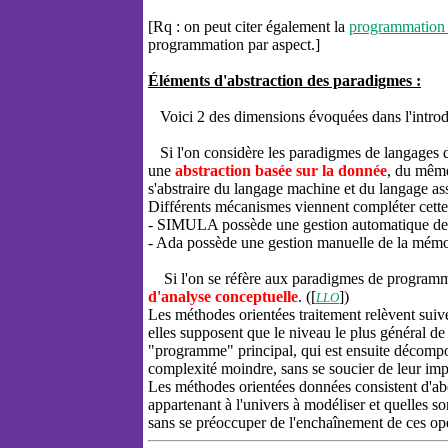
[Rq : on peut citer également la
programmation 
programmation par aspect.]
Éléments d'abstraction des paradigmes :
Voici 2 des dimensions évoquées dans l'introdu
Si l'on considère les paradigmes de langages 
une
abstraction basée sur la donnée
, du même
s'abstraire du langage machine et du langage as
Différents mécanismes viennent compléter cette 
- SIMULA possède une gestion automatique de l
- Ada possède une gestion manuelle de la mémoir
Si l'on se réfère aux paradigmes de program
d'analyse conceptuelle
. ([
])
LLO
Les méthodes orientées traitement relèvent suive
elles supposent que le niveau le plus général de l
"programme" principal, qui est ensuite décom
complexité moindre, sans se soucier de leur im
Les méthodes orientées données consistent d'abo
appartenant à l'univers à modéliser et quelles so
sans se préoccuper de l'enchaînement de ces opé