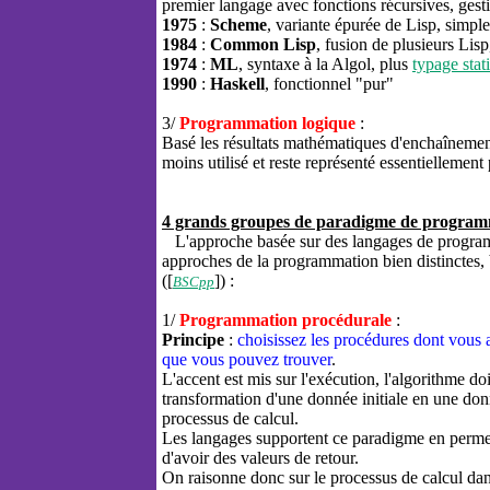
premier langage avec fonctions récursives, gest
1975
:
Scheme
, variante épurée de Lisp, simple 
1984
:
Common
Lisp
, fusion de plusieurs Lis
1974
:
ML
, syntaxe à la Algol, plus
typage stat
1990
:
Haskell
, fonctionnel "pur"
3/
Programmation logique
:
Basé les résultats mathématiques d'enchaînemen
moins utilisé et reste représenté essentiellement
4 grands groupes de paradigme de program
L'approche basée sur des langages de programm
approches de la programmation bien distinctes, b
([
]) :
BSCpp
1/
Programmation procédurale
:
Principe
:
choisissez les procédures dont vous a
que vous pouvez trouver
.
L'accent est mis sur l'exécution, l'algorithme doit
transformation d'une donnée initiale en une don
processus de calcul.
Les langages supportent ce paradigme en perme
d'avoir des valeurs de retour.
On raisonne donc sur le processus de calcul dans 