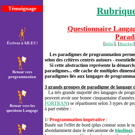
Témoignage
Rubrique
Questionnaire Langa
Parad
Écrivez à AILES !
[
], [
]
Infini
Boucher
Les paradigmes de programmation permetten
selon des critères centrés autours - essentiel
Si cette abstraction représente la démarche 
paradigmes... elle cache de multiples dimensi
Retour vers
paradigmes liés aux langages de programma
programmation
3 grands groupes de paradigme de langage 
La très grande majorité des langages de program
peuvent avoir une bonne cinquantaine d'années
FORTRAN
) se répartissent selon 3 types de p
Retour vers les
à part entière :
questions Langage
1/
Programmation impérative
:
Basée sur l'effet de bord (plus connue sous le
abondamment dans le mécanisme de
binding
).